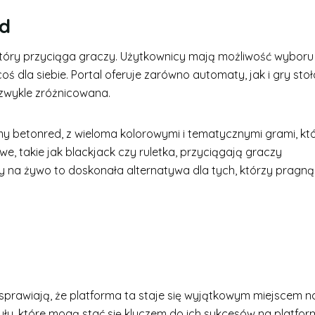
ed
który przyciąga graczy. Użytkownicy mają możliwość wyboru
coś dla siebie. Portal oferuje zarówno automaty, jak i gry sto
ezwykle zróżnicowana.
my betonred, z wieloma kolorowymi i tematycznymi grami, kt
we, takie jak blackjack czy ruletka, przyciągają graczy
 gry na żywo to doskonała alternatywa dla tych, którzy pragną
sprawiają, że platforma ta staje się wyjątkowym miejscem n
y, które mogą stać się kluczem do ich sukcesów na platform