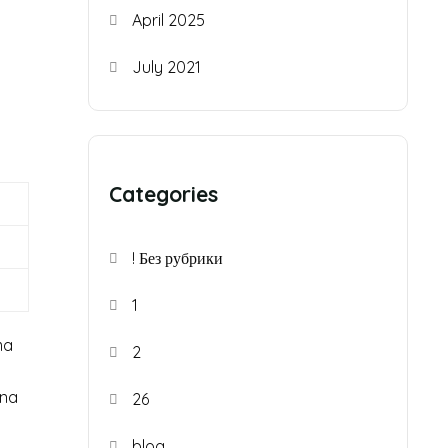
April 2025
July 2021
Categories
! Без рубрики
1
ma
2
 na
26
blog