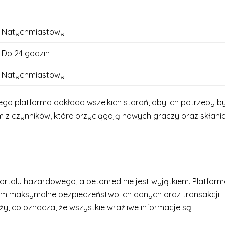
Natychmiastowy
Do 24 godzin
Natychmiastowy
tego platforma dokłada wszelkich starań, aby ich potrzeby b
m z czynników, które przyciągają nowych graczy oraz skłani
talu hazardowego, a betonred nie jest wyjątkiem. Platfor
m maksymalne bezpieczeństwo ich danych oraz transakcji.
y, co oznacza, że wszystkie wrażliwe informacje są