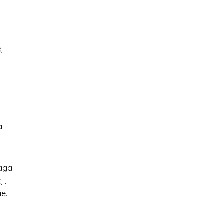
j
a
maga
i.
e.