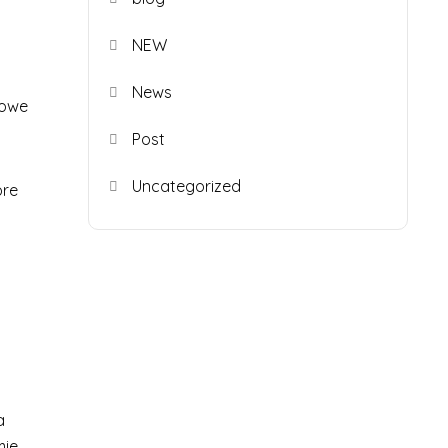
NEW
News
łowe
Post
Uncategorized
óre
a
ie.