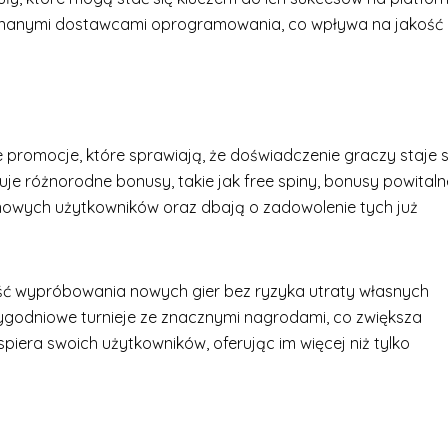
znanymi dostawcami oprogramowania, co wpływa na jakość 
romocje, które sprawiają, że doświadczenie graczy staje s
uje różnorodne bonusy, takie jak free spiny, bonusy powitaln
ą nowych użytkowników oraz dbają o zadowolenie tych już
ć wypróbowania nowych gier bez ryzyka utraty własnych
godniowe turnieje ze znacznymi nagrodami, co zwiększa
piera swoich użytkowników, oferując im więcej niż tylko