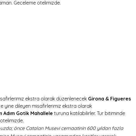
zaman. Geceleme otelimizde.
safirlerimiz ekstra olarak düzenlenecek
Girona & Figueres
e yine dileyen misafirlerimiz ekstra olarak
m Adım Gotik Mahallele
turuna katılabilirler. Tur bitiminde
otelimizde.
uzda; önce Catalan Musevi cemaatinin 600 yıldan fazla
eçmişe Musevi cemaatinin yaşamından kesitler vererek