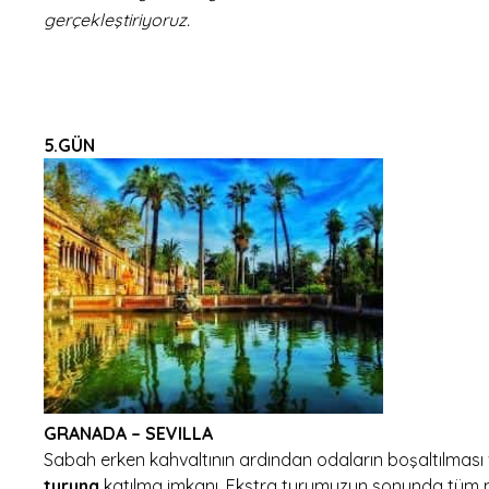
gerçekleştiriyoruz.
5.GÜN
GRANADA – SEVILLA
Sabah erken kahvaltının ardından odaların boşaltılması 
turuna
katılma imkanı. Ekstra turumuzun sonunda tüm mi