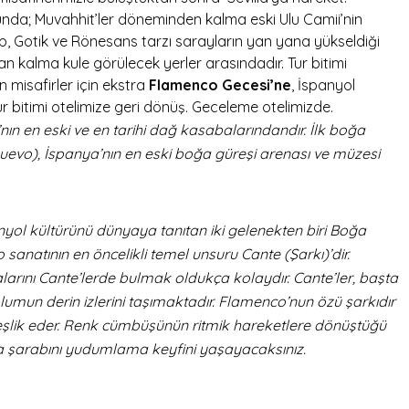
runda; Muvahhit’ler döneminden kalma eski Ulu Camii’nin
p, Gotik ve Rönesans tarzı sarayların yan yana yükseldiği
dan kalma kule görülecek yerler arasındadır. Tur bitimi
misafirler için ekstra
Flamenco Gecesi’ne
, İspanyol
r bitimi otelimize geri dönüş. Geceleme otelimizde.
ın en eski ve en tarihi dağ kasabalarındandır. İlk boğa
Nuevo), İspanya’nın en eski boğa güreşi arenası ve müzesi
nyol kültürünü dünyaya tanıtan iki gelenekten biri Boğa
sanatının en öncelikli temel unsuru Cante (Şarkı)’dir.
larını Cante’lerde bulmak oldukça kolaydır. Cante’ler, başta
mun derin izlerini taşımaktadır. Flamenco’nun özü şarkıdır
eşlik eder. Renk cümbüşünün ritmik hareketlere dönüştüğü
ria şarabını yudumlama keyfini yaşayacaksınız.