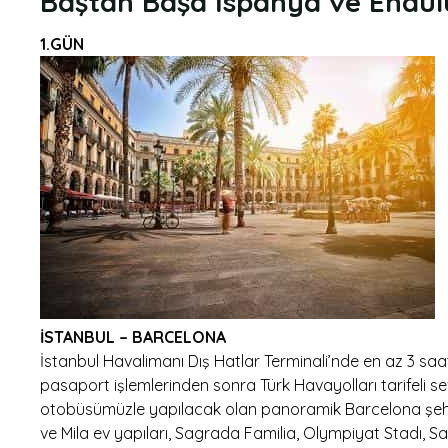
Baştan Başa İspanya ve Endül
1.GÜN
İSTANBUL – BARCELONA
İstanbul Havalimanı Dış Hatlar Terminali’nde en az 3 saat 
pasaport işlemlerinden sonra Türk Havayolları tarifeli sef
otobüsümüzle yapılacak olan panoramik Barcelona şehir
ve Mila ev yapıları, Sagrada Familia, Olympiyat Stadı, S