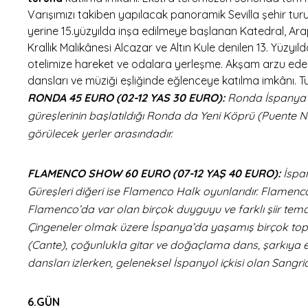
Varışımızı takiben yapılacak panoramik Sevilla şehir tu
yerine 15.yüzyılda inşa edilmeye başlanan Katedral, Ara
Krallık Malikânesi Alcazar ve Altın Kule denilen 13. Yüzyıl
otelimize hareket ve odalara yerleşme. Akşam arzu eden 
dansları ve müziği eşliğinde eğlenceye katılma imkânı. Tu
RONDA 45 EURO (02-12 YAS 30 EURO):
Ronda İspanya’n
güreşlerinin başlatıldığı Ronda da Yeni Köprü (Puente 
görülecek yerler arasındadır.
FLAMENCO SHOW 60 EURO (07-12 YAŞ 40 EURO):
İspa
Güreşleri diğeri ise Flamenco Halk oyunlarıdır. Flamenco 
Flamenco’da var olan birçok duyguyu ve farklı şiir tema
Çingeneler olmak üzere İspanya’da yaşamış birçok toplu
(Cante), çoğunlukla gitar ve doğaçlama dans, şarkıya 
dansları izlerken, geleneksel İspanyol içkisi olan Sang
6.GÜN