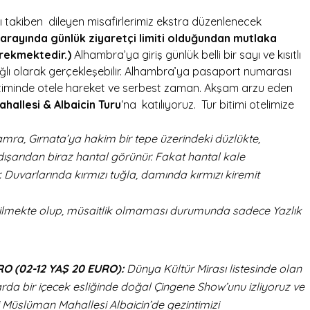
 takiben dileyen misafirlerimiz ekstra düzenlenecek
arayında günlük ziyaretçi limiti olduğundan mutlaka
rekmektedir.)
Alhambra’ya giriş günlük belli bir sayı ve kısıtlı
ğlı olarak gerçekleşebilir. Alhambra’ya pasaport numarası
 bitiminde otele hareket ve serbest zaman. Akşam arzu eden
allesi & Albaicin Turu
‘na katılıyoruz. Tur bitimi otelimize
mra, Gırnata’ya hakim bir tepe üzerindeki düzlükte,
ışarıdan biraz hantal görünür. Fakat hantal kale
ır. Duvarlarında kırmızı tuğla, damında kırmızı kiremit
irilmekte olup, müsaitlik olmaması durumunda sadece Yazlık
O (02-12 YAŞ 20 EURO):
Dünya Kültür Mirası listesinde olan
a bir içecek esliğinde doğal Çingene Show’unu izliyoruz ve
i Müslüman Mahallesi Albaicin’de gezintimizi