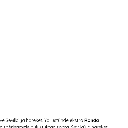
ve Sevilla’ya hareket. Yol üstünde ekstra
Ronda
safirlerimizle buluştuktan sonra Sevilla’ya hareket.