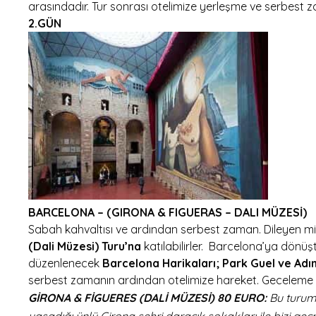
arasındadır. Tur sonrası otelimize yerleşme ve serbest 
2.GÜN
BARCELONA – (GIRONA & FIGUERAS – DALI MÜZESİ)
Sabah kahvaltısı ve ardından serbest zaman. Dileyen mi
(Dali Müzesi) Turu’na
katılabilirler. Barcelona’ya dönüşt
düzenlenecek
Barcelona Harikaları; Park Guel ve Adı
serbest zamanın ardından otelimize hareket. Geceleme 
GİRONA & FİGUERES (DALİ MÜZESİ) 80 EURO:
Bu turum
yaşadığı ünlü Girona şehri daracık sokakları ile bizi g