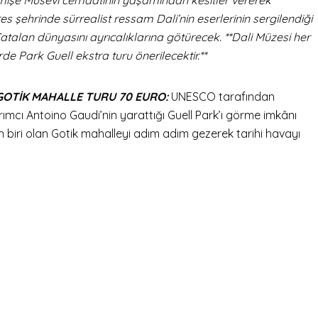
 şehrinde sürrealist ressam Dali’nin eserlerinin sergilendiği
 Catalan dünyasını ayrıcalıklarına götürecek. **Dali Müzesi her
e Park Guell ekstra turu önerilecektir.**
GOTİK MAHALLE TURU 70 EURO:
UNESCO tarafından
ımcı Antoino Gaudi’nin yarattığı Guell Park’ı görme imkânı
 biri olan Gotik mahalleyi adım adım gezerek tarihi havayı