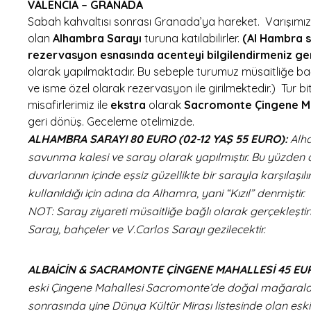
VALENCIA – GRANADA
Sabah kahvaltısı sonrası Granada’ya hareket. Varışımızı
olan
Alhambra Sarayı
turuna katılabilirler.
(Al Hambra s
rezervasyon esnasında acenteyi bilgilendirmeniz ge
olarak yapılmaktadır. Bu sebeple turumuz müsaitliğe ba
ve isme özel olarak rezervasyon ile girilmektedir.) Tur
misafirlerimiz ile
ekstra
olarak
Sacromonte Çingene Mah
geri dönüş. Geceleme otelimizde.
ALHAMBRA SARAYI 80 EURO (02-12 YAŞ 55 EURO):
Alha
savunma kalesi ve saray olarak yapılmıştır. Bu yüzden d
duvarlarının içinde eşsiz güzellikte bir sarayla karşılaşıl
kullanıldığı için adına da Alhamra, yani “Kızıl” denmiştir.
NOT: Saray ziyareti müsaitliğe bağlı olarak gerçekleşt
Saray, bahçeler ve V.Carlos Sarayı gezilecektir.
ALBAİCİN & SACRAMONTE ÇİNGENE MAHALLESİ 45 EUR
eski Çingene Mahallesi Sacromonte’de doğal mağaralard
sonrasında yine Dünya Kültür Mirası listesinde olan esk