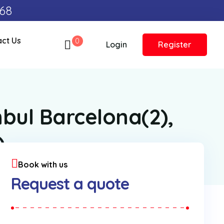
 68
act Us
0
Login
Register
bul Barcelona(2),
)
Book with us
Request a quote