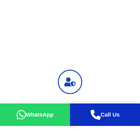
Safe Holiday
Successful tour percentage up to 99% with exact take-off
WhatsApp
Call Us
guarantee