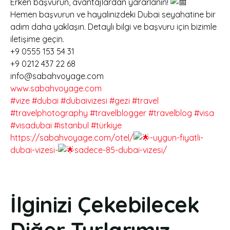
Erken başvurun, avantajlardan yararlanın!
Hemen başvurun ve hayalinizdeki Dubai seyahatine bir
adım daha yaklaşın. Detaylı bilgi ve başvuru için bizimle
iletişime geçin.
+9 0555 153 54 31
+9 0212 437 22 68
info@sabahvoyage.com
www.sabahvoyage.com
#vize
#dubai
#dubaivizesi
#gezi
#travel
#travelphotography
#travelblogger
#travelblog
#visa
#visadubai
#istanbul
#türkiye
https://sabahvoyage.com/otel/
-uygun-fiyatli-
dubai-vizesi-
sadece-85-dubai-vizesi/
İlginizi Çekebilecek